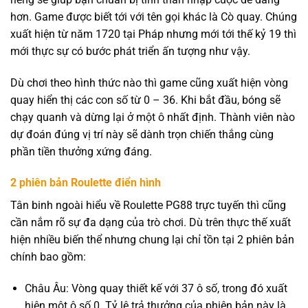
hơn. Game được biết tới với tên gọi khác là Cò quay. Chúng
xuất hiện từ năm 1720 tại Pháp nhưng mới tới thế kỷ 19 thì
mới thực sự có bước phát triển ấn tượng như vậy.
Dù chơi theo hình thức nào thì game cũng xuất hiện vòng
quay hiển thị các con số từ 0 – 36. Khi bắt đầu, bóng sẽ
chạy quanh và dừng lại ở một ô nhất định. Thành viên nào
dự đoán đúng vị trí này sẽ dành trọn chiến thắng cùng
phần tiền thưởng xứng đáng.
2 phiên bản Roulette điển hình
Tân binh ngoài hiểu về Roulette PG88 trực tuyến thì cũng
cần nắm rõ sự đa dạng của trò chơi. Dù trên thực thế xuất
hiện nhiều biến thể nhưng chung lại chỉ tồn tại 2 phiên bản
chính bao gồm:
Châu Âu: Vòng quay thiết kế với 37 ô số, trong đó xuất
hiện một ô số 0. Tỷ lệ trả thưởng của phiên bản này là