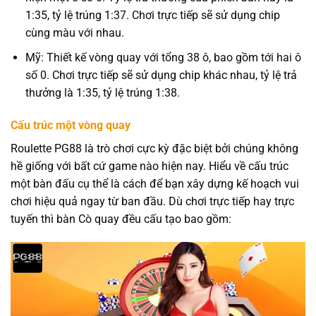
1:35, tỷ lệ trúng 1:37. Chơi trực tiếp sẽ sử dụng chip
cùng màu với nhau.
Mỹ: Thiết kế vòng quay với tổng 38 ô, bao gồm tới hai ô
số 0. Chơi trực tiếp sẽ sử dụng chip khác nhau, tỷ lệ trả
thưởng là 1:35, tỷ lệ trúng 1:38.
Cấu trúc một vòng quay
Roulette PG88 là trò chơi cực kỳ đặc biệt bởi chúng không
hề giống với bất cứ game nào hiện nay. Hiểu về cấu trúc
một bàn đấu cụ thể là cách để bạn xây dựng kế hoạch vui
chơi hiệu quả ngay từ ban đầu. Dù chơi trực tiếp hay trực
tuyến thì bàn Cò quay đều cấu tạo bao gồm: