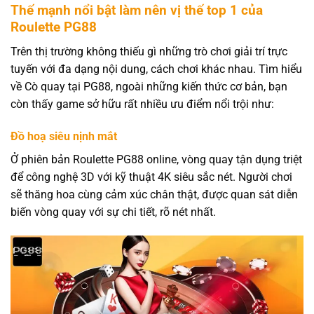
Thế mạnh nổi bật làm nên vị thế top 1 của
Roulette PG88
Trên thị trường không thiếu gì những trò chơi giải trí trực
tuyến với đa dạng nội dung, cách chơi khác nhau. Tìm hiểu
về Cò quay tại PG88, ngoài những kiến thức cơ bản, bạn
còn thấy game sở hữu rất nhiều ưu điểm nổi trội như:
Đồ hoạ siêu nịnh mắt
Ở phiên bản Roulette PG88 online, vòng quay tận dụng triệt
để công nghệ 3D với kỹ thuật 4K siêu sắc nét. Người chơi
sẽ thăng hoa cùng cảm xúc chân thật, được quan sát diễn
biến vòng quay với sự chi tiết, rõ nét nhất.