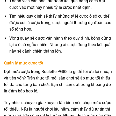
Thành viên cần phải dự đoán kết quả bằng cách đặt
cược vào một hay nhiều tỷ lệ cược nhất định.
Tìm hiểu quy định sẽ thấy những tỷ lệ cược ô số cụ thể
được coi là cược trong, cược ngoài thường dự đoán các
số tổng hợp.
Vòng quay sẽ được vận hành theo quy định, bóng dừng
lại ở ô số ngẫu nhiên. Nhưng ai cược đúng theo kết quả
này sẽ dành chiến thắng lớn.
Quản lý mức cược tốt
Đặt mức cược trong Roulette PG88 là gì để tối ưu lợi nhuận
và tiền vốn? Trên thực tế, mỗi sân chơi sẽ áp mức tối thiểu
tối đa cho từng bàn chơi. Bạn chỉ cần đặt trong khoảng đó
là đảm bảo hợp lệ.
Tuy nhiên, chuyên gia khuyên tân binh nên chọn mức cược
tối thiểu. Nếu là người chơi lâu năm, cảm thấy đủ tự tin thì
mức cược lớn cũng rất lý tưởng. Nhưng dù là mức nào đều