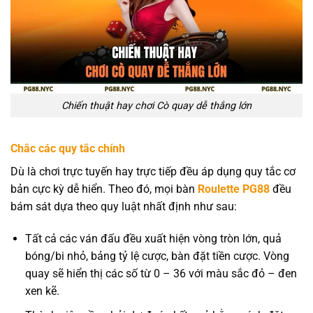
Chiến thuật hay chơi Cò quay dễ thắng lớn
Chắc các quy tắc chính
Dù là chơi trực tuyến hay trực tiếp đều áp dụng quy tắc cơ
bản cực kỳ dễ hiển. Theo đó, mọi bàn
Roulette PG88
đều
bám sát dựa theo quy luật nhất định như sau:
Tất cả các ván đấu đều xuất hiện vòng tròn lớn, quả
bóng/bi nhỏ, bảng tỷ lệ cược, bàn đặt tiền cược. Vòng
quay sẽ hiển thị các số từ 0 – 36 với màu sắc đỏ – đen
xen kẽ.