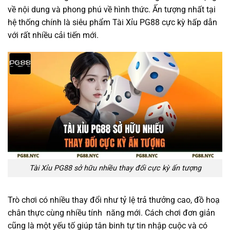
về nội dung và phong phú về hình thức. Ấn tượng nhất tại
hệ thống chính là siêu phẩm Tài Xỉu PG88 cực kỳ hấp dẫn
với rất nhiều cải tiến mới.
Tài Xỉu PG88 sở hữu nhiều thay đổi cực kỳ ấn tượng
Trò chơi có nhiều thay đổi như tỷ lệ trả thưởng cao, đồ hoạ
chân thực cùng nhiều tính năng mới. Cách chơi đơn giản
cũng là một yếu tố giúp tân binh tự tin nhập cuộc và có