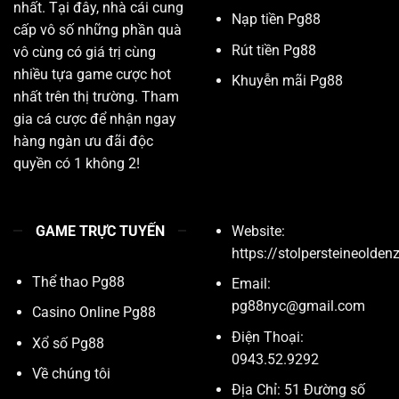
nhất. Tại đây, nhà cái cung
Nạp tiền Pg88
cấp vô số những phần quà
Rút tiền Pg88
vô cùng có giá trị cùng
nhiều tựa game cược hot
Khuyễn mãi Pg88
nhất trên thị trường. Tham
gia cá cược để nhận ngay
hàng ngàn ưu đãi độc
quyền có 1 không 2!
GAME TRỰC TUYẾN
Website:
https://stolpersteineoldenz
Thể thao Pg88
Email:
pg88nyc@gmail.com
Casino Online Pg88
Điện Thoại:
Xổ số Pg88
0943.52.9292
Về chúng tôi
Địa Chỉ: 51 Đường số