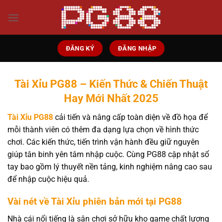
Bỏ
qua
nội
dung
ĐĂNG KÝ
ĐĂNG NHẬP
Tài Xỉu PG88 – Kiến Thức & Chiến Thuật
Hay Mới Nhất 2025
Tài Xỉu PG88
cải tiến và nâng cấp toàn diện về đồ họa để
mỗi thành viên có thêm đa dạng lựa chọn về hình thức
chơi. Các kiến thức, tiến trình vận hành đều giữ nguyên
giúp tân binh yên tâm nhập cuộc. Cùng PG88 cập nhật sổ
tay bao gồm lý thuyết nền tảng, kinh nghiệm nâng cao sau
để nhập cuộc hiệu quả.
Vài nét về Tài Xỉu phiên bản mới tại PG88
Nhà cái nổi tiếng là sân chơi sở hữu kho game chất lượng