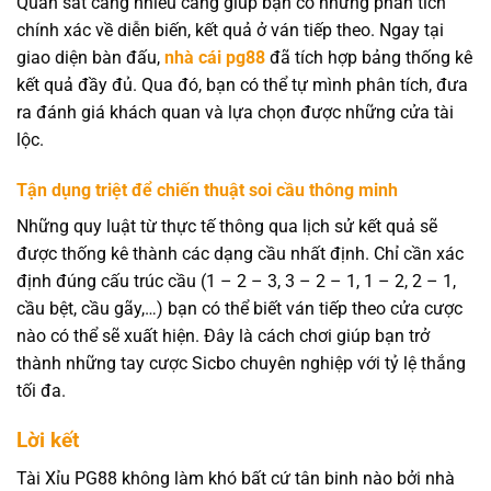
Quan sát càng nhiều càng giúp bạn có những phân tích
chính xác về diễn biến, kết quả ở ván tiếp theo. Ngay tại
giao diện bàn đấu,
nhà cái pg88
đã tích hợp bảng thống kê
kết quả đầy đủ. Qua đó, bạn có thể tự mình phân tích, đưa
ra đánh giá khách quan và lựa chọn được những cửa tài
lộc.
Tận dụng triệt để chiến thuật soi cầu thông minh
Những quy luật từ thực tế thông qua lịch sử kết quả sẽ
được thống kê thành các dạng cầu nhất định. Chỉ cần xác
định đúng cấu trúc cầu (1 – 2 – 3, 3 – 2 – 1, 1 – 2, 2 – 1,
cầu bệt, cầu gãy,…) bạn có thể biết ván tiếp theo cửa cược
nào có thể sẽ xuất hiện. Đây là cách chơi giúp bạn trở
thành những tay cược Sicbo chuyên nghiệp với tỷ lệ thắng
tối đa.
Lời kết
Tài Xỉu PG88 không làm khó bất cứ tân binh nào bởi nhà