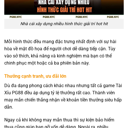
Nhà cái xây dựng nhiều hình thức giải trí hot hit
Mỗi hình thức đều mang đặc trưng nhất định với sự hài
hòa về mặt đồ họa để người chơi dễ dàng tiếp cận. Tùy
vào sở thích, khả năng và kinh nghiệm mà bạn có thể
chinh phục một hoặc cả ba phiên bản này.
Thưởng cạnh tranh, ưu đãi lớn
Dù đa dạng phong cách khác nhau nhưng tất cả game Tài
Xỉu PG88 đều áp dụng tỷ lệ thưởng rất cao. Thành viên
may mắn chiến thắng nhận về khoản tiền thưởng siêu hấp
dẫn.
Ngay cả khi không may mắn thua thì sự kiện bảo hiểm
thua cũng giúp bạn gỡ vốn dễ dàng. Ngoài ra, nhiều