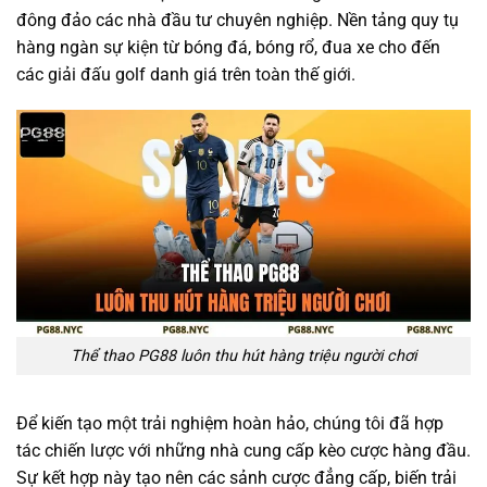
đông đảo các nhà đầu tư chuyên nghiệp. Nền tảng quy tụ
hàng ngàn sự kiện từ bóng đá, bóng rổ, đua xe cho đến
các giải đấu golf danh giá trên toàn thế giới.
Thể thao PG88 luôn thu hút hàng triệu người chơi
Để kiến tạo một trải nghiệm hoàn hảo, chúng tôi đã hợp
tác chiến lược với những nhà cung cấp kèo cược hàng đầu.
Sự kết hợp này tạo nên các sảnh cược đẳng cấp, biến trải