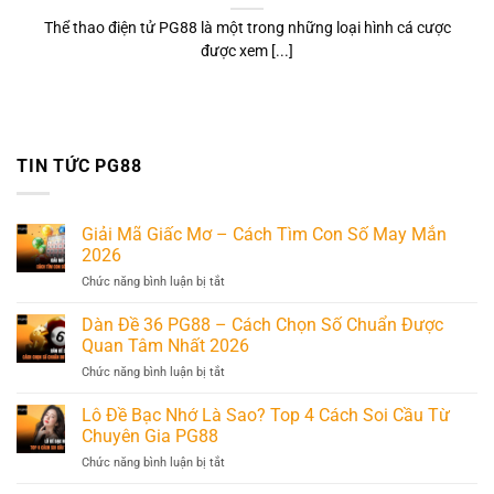
Thể thao điện tử PG88 là một trong những loại hình cá cược
được xem [...]
TIN TỨC PG88
Giải Mã Giấc Mơ – Cách Tìm Con Số May Mắn
2026
Chức năng bình luận bị tắt
ở
Giải
Mã
Dàn Đề 36 PG88 – Cách Chọn Số Chuẩn Được
Giấc
Quan Tâm Nhất 2026
Mơ
Chức năng bình luận bị tắt
ở
–
Dàn
Cách
Đề
Lô Đề Bạc Nhớ Là Sao? Top 4 Cách Soi Cầu Từ
Tìm
36
Con
Chuyên Gia PG88
PG88
Số
Chức năng bình luận bị tắt
ở
–
May
Lô
Cách
Mắn