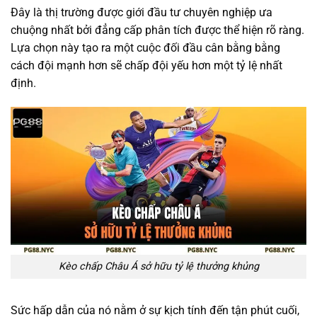
Đây là thị trường được giới đầu tư chuyên nghiệp ưa
chuộng nhất bởi đẳng cấp phân tích được thể hiện rõ ràng.
Lựa chọn này tạo ra một cuộc đối đầu cân bằng bằng
cách đội mạnh hơn sẽ chấp đội yếu hơn một tỷ lệ nhất
định.
Kèo chấp Châu Á sở hữu tỷ lệ thưởng khủng
Sức hấp dẫn của nó nằm ở sự kịch tính đến tận phút cuối,