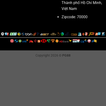
Thành phố Hồ Chí Minh,
Việt Nam
Zipcode: 70000
Copyright 2026 ©
PG88