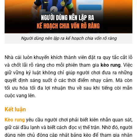
Người dùng nên lập ra kế hoạch chia vốn rõ ràng
Nhà cái luôn khuyến khích thành viên đặt ra quy tắc cắt lỗ
và chốt lãi rõ ràng cho mỗi phiên tham gia
kèo rung
. Việc
giữ vững kỷ luật không chỉ giúp người chơi đưa ra những
quyết định sáng suốt ở các thời điểm nhạy cảm. Mà còn
tối ưu hóa tối đa lợi nhuận thu về sau khi tiếng còi mãn
cuộc vang lên.
Kết luận
Kèo rung
yêu cầu người chơi phải biết kiên nhẫn quan sát,
giữ cái đầu lạnh và biết cách đọc vị thế trận. Nhờ đó, người
dùng nên chủ động cập nhật bảng kèo để tham gia nhận