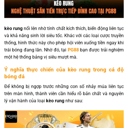
kèo rung
nổi lên nhờ tính chất kích thích, biến động liên tục
và khả năng sinh lời siêu tốc. Khác với các loại cược truyền
thống, hình thức này cho phép hội viên xuống tiền ngay khi
trái bóng đang lăn. Nhờ đó, tại
PG88
bạn được trải nghiệm
một hệ thống bảng vị siêu mượt mà.
Ý nghĩa thực chiến của kèo rung trong cá độ
bóng đá
Để không bị ngợp trước những con số nhảy múa liên tục
trên màn hình, thành viên cần hiểu rõ bản chất và nguyên
lý vận hành của loại
kèo rung
như sau: