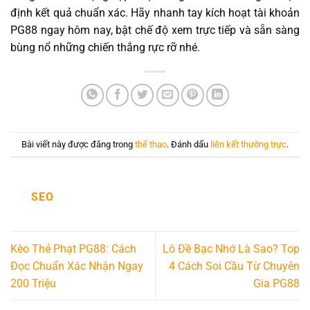
định kết quả chuẩn xác. Hãy nhanh tay kích hoạt tài khoản
PG88 ngay hôm nay, bật chế độ xem trực tiếp và sẵn sàng
bùng nổ những chiến thắng rực rỡ nhé.
Bài viết này được đăng trong
thể thao
. Đánh dấu
liên kết thường trực
.
SEO
Kèo Thẻ Phạt PG88: Cách
Lô Đề Bạc Nhớ Là Sao? Top
Đọc Chuẩn Xác Nhận Ngay
4 Cách Soi Cầu Từ Chuyên
200 Triệu
Gia PG88