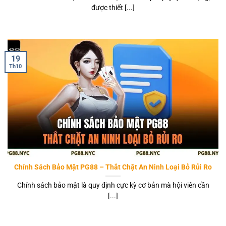
được thiết [...]
19
Th10
Chính Sách Bảo Mật PG88 – Thắt Chặt An Ninh Loại Bỏ Rủi Ro
Chính sách bảo mật là quy định cực kỳ cơ bản mà hội viên cần
[...]