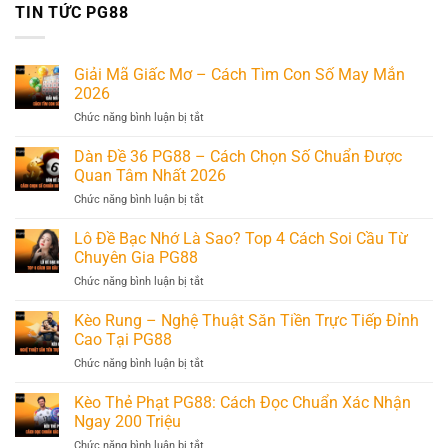
TIN TỨC PG88
Giải Mã Giấc Mơ – Cách Tìm Con Số May Mắn
2026
Chức năng bình luận bị tắt
ở
Giải
Mã
Dàn Đề 36 PG88 – Cách Chọn Số Chuẩn Được
Giấc
Quan Tâm Nhất 2026
Mơ
Chức năng bình luận bị tắt
ở
–
Dàn
Cách
Đề
Lô Đề Bạc Nhớ Là Sao? Top 4 Cách Soi Cầu Từ
Tìm
36
Con
Chuyên Gia PG88
PG88
Số
Chức năng bình luận bị tắt
ở
–
May
Lô
Cách
Mắn
Đề
Kèo Rung – Nghệ Thuật Săn Tiền Trực Tiếp Đỉnh
Chọn
2026
Bạc
Số
Cao Tại PG88
Nhớ
Chuẩn
Chức năng bình luận bị tắt
ở
Là
Được
Kèo
Sao?
Quan
Rung
Kèo Thẻ Phạt PG88: Cách Đọc Chuẩn Xác Nhận
Top
Tâm
–
4
Ngay 200 Triệu
Nhất
Nghệ
Cách
2026
Chức năng bình luận bị tắt
ở