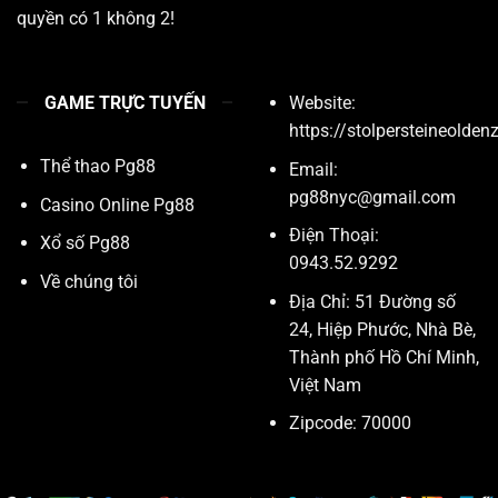
quyền có 1 không 2!
GAME TRỰC TUYẾN
Website:
https://stolpersteineoldenz
Thể thao Pg88
Email:
pg88nyc@gmail.com
Casino Online Pg88
Điện Thoại:
Xổ số Pg88
0943.52.9292
Về chúng tôi
Địa Chỉ: 51 Đường số
24, Hiệp Phước, Nhà Bè,
Thành phố Hồ Chí Minh,
Việt Nam
Zipcode: 70000