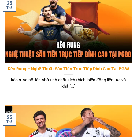
25
Th5
Kèo Rung – Nghệ Thuật Săn Tiền Trực Tiếp Đỉnh Cao Tại PG88
kèo rung nổi lên nhờ tính chất kích thích, biến động liên tục và
khả [...]
25
Th5