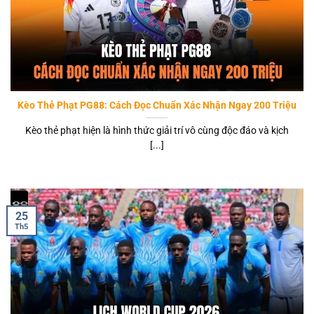
Kèo Thẻ Phạt PG88: Cách Đọc Chuẩn Xác Nhận Ngay 200 Triệu
Kèo thẻ phạt hiện là hình thức giải trí vô cùng độc đáo và kịch
[...]
25
Th5