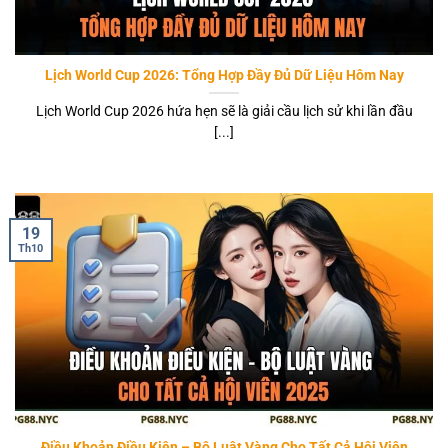
Lịch World Cup 2026: Tổng Hợp Đầy Đủ Dữ Liệu Hôm Nay
Lịch World Cup 2026 hứa hẹn sẽ là giải cầu lịch sử khi lần đầu
[...]
19
Th10
Điều Khoản Điều Kiện – Bộ Luật Vàng Cho Tất Cả Hội Viên