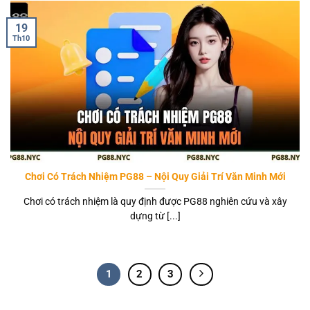
19
Th10
Chơi Có Trách Nhiệm PG88 – Nội Quy Giải Trí Văn Minh Mới
Chơi có trách nhiệm là quy định được PG88 nghiên cứu và xây
dựng từ [...]
1
2
3