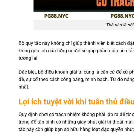
Thế nào là nội
Bộ quy tắc này không chỉ giúp thành viên biết cách đặt
Đóng góp lớn của từng người sẽ góp phần giúp nền tản
tương lai.
Đặc biệt, bộ điều khoản giải trí cũng là căn cứ để xử 
đề, sự cố theo cách công bằng, minh bạch. Từ đó nâng 
nhất.
Lợi ích tuyệt vời khi tuân thủ điề
Quy định chơi có trách nhiệm không phải lập ra để từ 
trọng để tân binh có những giây phút giải trí thoải mái
tắc này còn giúp bạn sở hữu hàng loạt đặc quyền như: