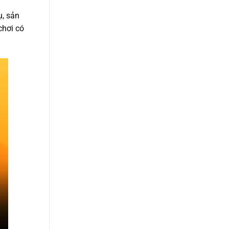
Triệu
ụ, sản
chơi có