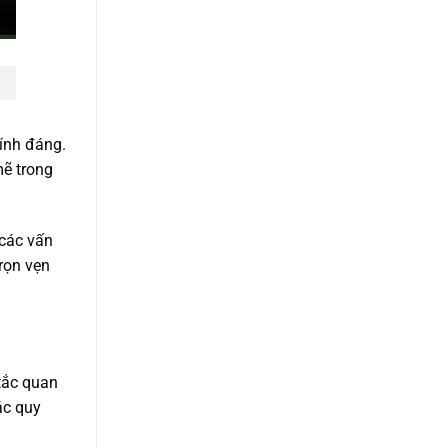
hính đáng.
mẽ trong
 các vấn
rọn vẹn
 tắc quan
ác quy