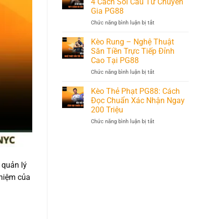
4 Cách Soi Cầu Từ Chuyên
PG88
May
Gia PG88
–
Mắn
Chức năng bình luận bị tắt
ở
Cách
2026
Lô
Chọn
Đề
Số
Kèo Rung – Nghệ Thuật
Bạc
Chuẩn
Săn Tiền Trực Tiếp Đỉnh
Nhớ
Được
Cao Tại PG88
Là
Quan
Chức năng bình luận bị tắt
ở
Sao?
Tâm
Kèo
Top
Nhất
Rung
4
Kèo Thẻ Phạt PG88: Cách
2026
–
Cách
Đọc Chuẩn Xác Nhận Ngay
Nghệ
Soi
200 Triệu
Thuật
Cầu
Chức năng bình luận bị tắt
ở
Săn
Từ
Kèo
Tiền
Chuyên
Thẻ
Trực
Gia
Phạt
Tiếp
PG88
PG88:
Đỉnh
Cách
Cao
 quản lý
Đọc
Tại
ghiệm của
Chuẩn
PG88
Xác
Nhận
Ngay
200