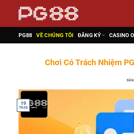
Bỏ
qua
nội
dung
PG88
VỀ CHÚNG TÔI
ĐĂNG KÝ
CASINO 
Chơi Có Trách Nhiệm PG8
ĐĂN
19
Th10