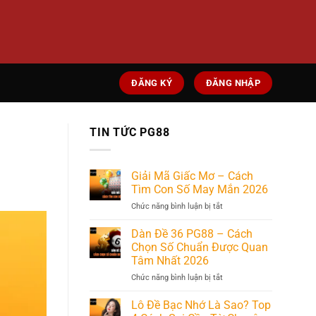
ĐĂNG KÝ
ĐĂNG NHẬP
TIN TỨC PG88
Giải Mã Giấc Mơ – Cách
Tìm Con Số May Mắn 2026
Chức năng bình luận bị tắt
ở
Giải
Mã
Dàn Đề 36 PG88 – Cách
Giấc
Chọn Số Chuẩn Được Quan
Mơ
Tâm Nhất 2026
–
Chức năng bình luận bị tắt
ở
Cách
Dàn
Tìm
Đề
Con
Lô Đề Bạc Nhớ Là Sao? Top
36
Số