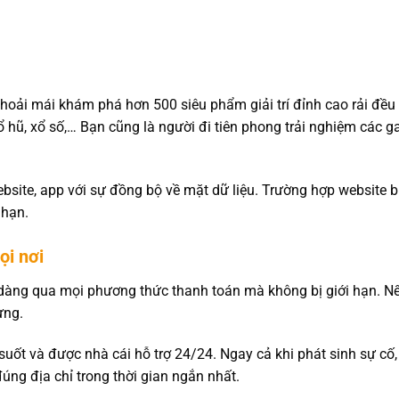
thoải mái khám phá hơn 500 siêu phẩm giải trí đỉnh cao rải đều
nổ hũ, xổ số,… Bạn cũng là người đi tiên phong trải nghiệm các 
ebsite, app với sự đồng bộ về mặt dữ liệu. Trường hợp website b
 hạn.
ọi nơi
ễ dàng qua mọi phương thức thanh toán mà không bị giới hạn. Nế
ừng.
 suốt và được nhà cái hỗ trợ 24/24. Ngay cả khi phát sinh sự cố
đúng địa chỉ trong thời gian ngắn nhất.