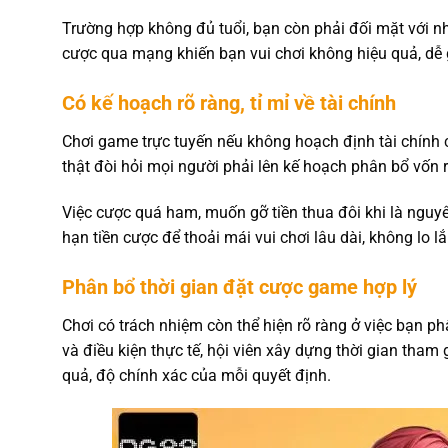
Trường hợp không đủ tuổi, bạn còn phải đối mặt với nhiề
cược qua mạng khiến bạn vui chơi không hiệu quả, d
Có kế hoạch rõ ràng, tỉ mỉ về tài chính
Chơi game trực tuyến nếu không hoạch định tài chính c
thật đòi hỏi mọi người phải lên kế hoạch phân bổ vốn r
Việc cược quá ham, muốn gỡ tiền thua đôi khi là nguyê
hạn tiền cược để thoải mái vui chơi lâu dài, không lo l
Phân bổ thời gian đặt cược game hợp lý
Chơi có trách nhiệm còn thể hiện rõ ràng ở việc bạn ph
và điều kiện thực tế, hội viên xây dựng thời gian tha
quả, độ chính xác của mỗi quyết định.