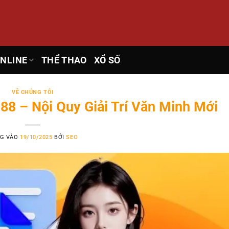
ONLINE
THỂ THAO
XỔ SỐ
VỀ CHÚNG TÔI
8 – Nội Quy Giải Trí Văn Minh Mới
G VÀO
19/10/2025
BỞI
SEO