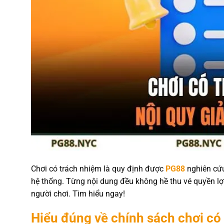
Chơi có trách nhiệm là quy định được
PG88
nghiên cứu
hệ thống. Từng nội dung đều không hề thu vé quyền lợ
người chơi. Tìm hiểu ngay!
Hiểu đúng về chính sách chơi có