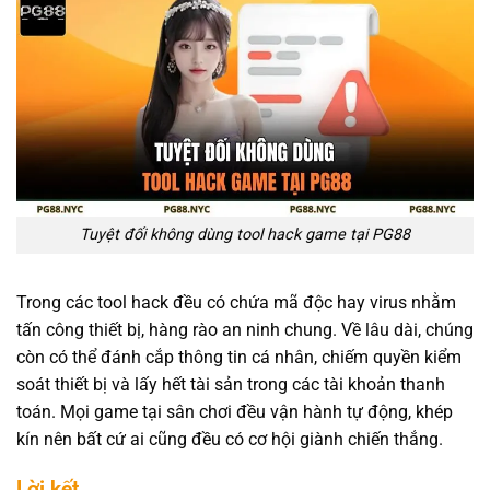
Tuyệt đối không dùng tool hack game tại PG88
Trong các tool hack đều có chứa mã độc hay virus nhằm
tấn công thiết bị, hàng rào an ninh chung. Về lâu dài, chúng
còn có thể đánh cắp thông tin cá nhân, chiếm quyền kiểm
soát thiết bị và lấy hết tài sản trong các tài khoản thanh
toán. Mọi game tại sân chơi đều vận hành tự động, khép
kín nên bất cứ ai cũng đều có cơ hội giành chiến thắng.
Lời kết