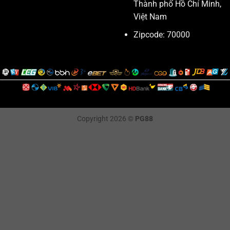
Thành phố Hồ Chí Minh,
Việt Nam
Zipcode: 70000
Copyright 2026 ©
PG88