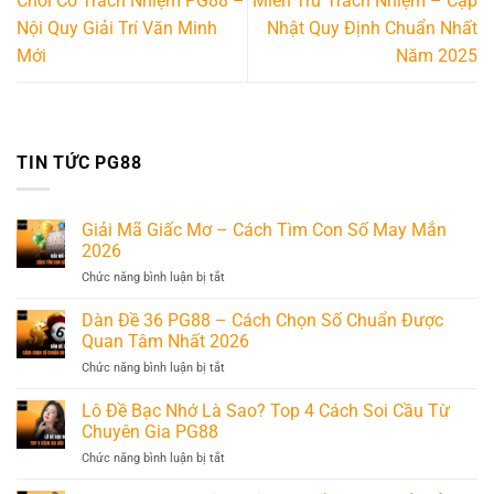
Chơi Có Trách Nhiệm PG88 –
Miễn Trừ Trách Nhiệm – Cập
Nội Quy Giải Trí Văn Minh
Nhật Quy Định Chuẩn Nhất
Mới
Năm 2025
TIN TỨC PG88
Giải Mã Giấc Mơ – Cách Tìm Con Số May Mắn
2026
Chức năng bình luận bị tắt
ở
Giải
Mã
Dàn Đề 36 PG88 – Cách Chọn Số Chuẩn Được
Giấc
Quan Tâm Nhất 2026
Mơ
Chức năng bình luận bị tắt
ở
–
Dàn
Cách
Đề
Lô Đề Bạc Nhớ Là Sao? Top 4 Cách Soi Cầu Từ
Tìm
36
Con
Chuyên Gia PG88
PG88
Số
Chức năng bình luận bị tắt
ở
–
May
Lô
Cách
Mắn