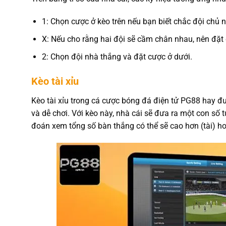
1: Chọn cược ở kèo trên nếu bạn biết chắc đội chủ 
X: Nếu cho rằng hai đội sẽ cầm chân nhau, nên đặt
2: Chọn đội nhà thắng và đặt cược ở dưới.
Kèo tài xỉu
Kèo tài xỉu trong cá cược bóng đá điện tử PG88 hay đư
và dễ chơi. Với kèo này, nhà cái sẽ đưa ra một con số
đoán xem tổng số bàn thắng có thể sẽ cao hơn (tài) ho