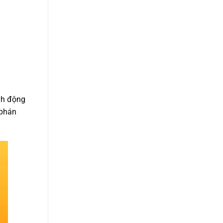
inh động
 phán