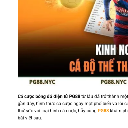
Cá cược bóng đá điện tử PG88
từ lâu đã trở thành một
gần đây, hình thức cá cược ngày một phổ biến và lôi 
thử sức với loại hình cá cược, hãy cùng
PG88
khám phá
bài viết sau.