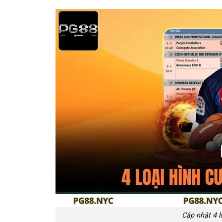
Cập nhật 4 l