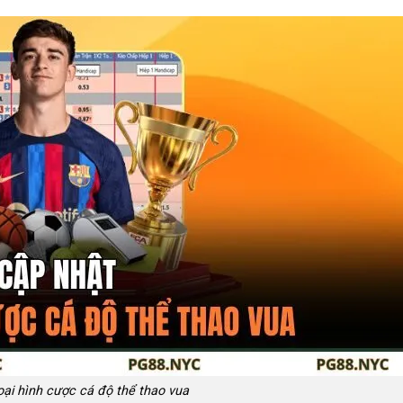
oại hình cược cá độ thể thao vua