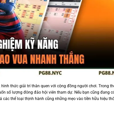
 hình thức giải trí thân quen với cộng đồng người chơi. Trong th
cuốn số lượng đông đảo hội viên tham dự. Nếu bạn cũng đang c
 các thể loại thịnh hành cũng những mẹo vào tiền hữu hiệu th