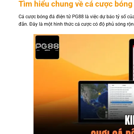
Tìm hiểu chung về cá cược bóng
Cá cược bóng đá điện tử PG88 là việc dự báo tỷ số củ
đắn. Đây là một hình thức cá cược có độ phủ sóng rộng 