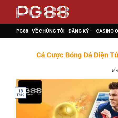
Bỏ
qua
nội
dung
PG88
VỀ CHÚNG TÔI
ĐĂNG KÝ
CASINO 
Cá Cược Bóng Đá Điện Tử
ĐĂN
18
Th10