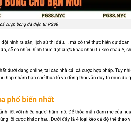
 cá cược bóng đá điện tử PG88
ội hình ra sân, lịch sử thi đấu. .. mà có thể thực hiện dự đoán
 đá, sẽ có nhiều hình thức đặt cược khác nhau từ kèo châu Á, c
t dưới dạng online, tại các nhà cái cá cược hợp pháp. Tuy nhi
hù hợp nhằm hạn chế thua lỗ và đồng thời vẫn duy trì mức độ giả
ua phổ biến nhất
ãnh liệt với nhiều người hâm mộ. Để thỏa mãn đam mê của ng
ùng lối cược khác nhau. Dưới đây là 4 loại kèo cá độ thể thao 