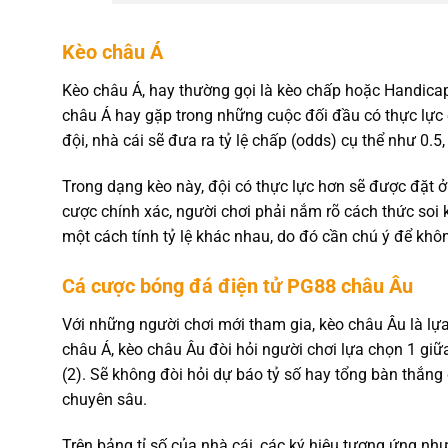
Kèo châu Á
Kèo châu Á, hay thường gọi là kèo chấp hoặc Handicap,
châu Á hay gặp trong những cuộc đối đầu có thực lực c
đội, nhà cái sẽ đưa ra tỷ lệ chấp (odds) cụ thể như 0.5, 0.
Trong dạng kèo này, đội có thực lực hơn sẽ được đặt ở 
cược chính xác, người chơi phải nắm rõ cách thức soi 
một cách tính tỷ lệ khác nhau, do đó cần chú ý để kh
Cá cược bóng đá điện tử PG88 châu Âu
Với những người chơi mới tham gia, kèo châu Âu là lựa
châu Á, kèo châu Âu đòi hỏi người chơi lựa chọn 1 giữa
(2). Sẽ không đòi hỏi dự báo tỷ số hay tổng bàn thắng
chuyên sâu.
Trên bảng tỉ số của nhà cái, các ký hiệu tương ứng như