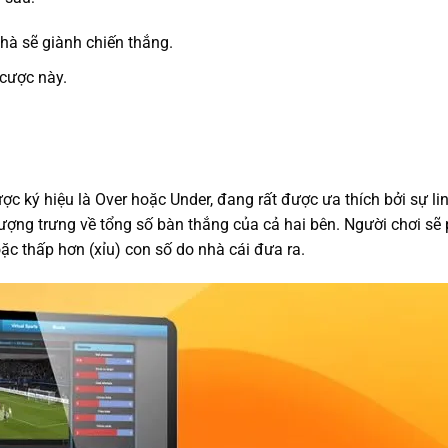
nhà sẽ giành chiến thắng.
 cược này.
ợc ký hiệu là Over hoặc Under, đang rất được ưa thích bởi sự l
 tượng trưng về tổng số bàn thắng của cả hai bên. Người chơi sẽ
ặc thấp hơn (xỉu) con số do nhà cái đưa ra.