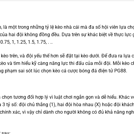
 là một trong những tỷ lệ kèo nhà cái mà đa số hội viên lựa ch
ủa hai đội không đồng đều. Dựa trên sự khác biệt về thực lực 
75, 1, 1.25, 1.5, 1.75, . ..
kèo trên, và đội yếu thế hơn sẽ đặt tại kèo dưới. Để đưa ra lựa 
kèo và tìm hiểu kỹ càng năng lực thi đấu của mỗi đội. Mỗi kèo 
ông phạm sai sót lúc chọn kèo cá cược bóng đá điện tử PG88.
 chọn tương đối hợp lý vì luật chơi ngắn gọn và dễ hiểu. Khác v
 3 tỷ số: đội chủ thắng (1), hai đội hòa nhau (X) hoặc đội khác
 chính xác, vì vậy chỉ dành cho người không có đủ khả năng ng
 sau: