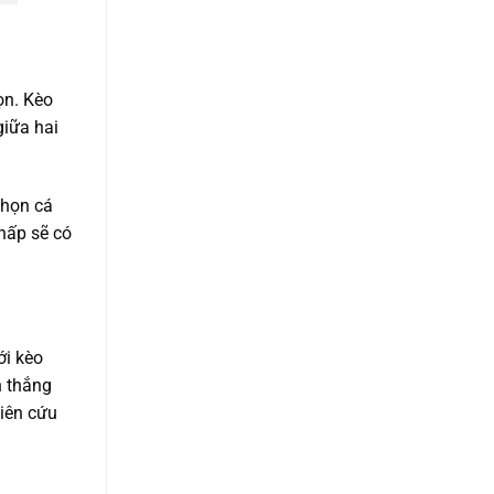
ọn. Kèo
giữa hai
chọn cá
chấp sẽ có
ới kèo
h thắng
hiên cứu