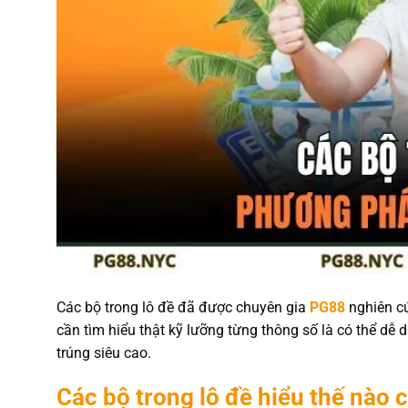
Các bộ trong lô đề đã được chuyên gia
PG88
nghiên cứ
cần tìm hiểu thật kỹ lưỡng từng thông số là có thể dễ 
trúng siêu cao.
Các bộ trong lô đề hiểu thế nào 