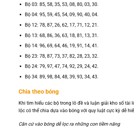
Bộ 03: 85, 58, 35, 53, 08, 80, 03, 30.
Bộ 04: 95, 59, 45, 54, 09, 90, 40, 04.
Bộ 12: 78, 87, 26, 62, 17, 71, 12, 21.
Bộ 13: 68, 86, 36, 63, 18, 81, 13, 31.
Bộ 14: 96, 69, 64, 46, 19, 91, 14, 41.
Bộ 23: 78, 87, 73, 37, 82, 28, 23, 32.
Bộ 24: 79, 97, 47, 74, 92, 29, 24, 42.
Bộ 34: 89, 98, 84, 48, 39, 93, 34, 43.
Chia theo bóng
Khi tìm hiểu các bộ trong lô đề và luận giải kho số tài 
lộc có thể chia dựa vào bóng với quy luật cực kỳ dễ hi
Căn cứ vào bóng dễ lọc ra những con tiềm năng