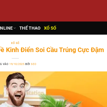
ONLINE
THỂ THAO
XỔ SỐ
XỔ SỐ
Đề Kinh Điển Soi Cầu Trúng Cực Đậm
G VÀO
19/10/2025
BỞI
SEO