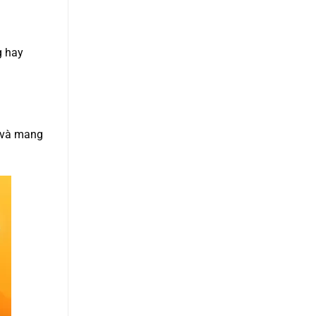
g hay
ẽ và mang