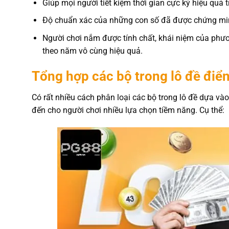
Giúp mọi người tiết kiệm thời gian cực kỳ hiệu quả 
Độ chuẩn xác của những con số đã được chứng min
Người chơi nắm được tính chất, khái niệm của phươ
theo năm vô cùng hiệu quả.
Tổng hợp các bộ trong lô đề điển
Có rất nhiều cách phân loại các bộ trong lô đề dựa và
đến cho người chơi nhiều lựa chọn tiềm năng. Cụ thể: