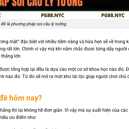
 đề là phương pháp soi cầu lý tưởng
ơng mặt” đặc biệt với nhiều tiềm năng và hứa hẹn sẽ về trong k
g rất lớn. Chính vì vậy mà khi nắm chắc được từng dãy người 
 thắng lớn.
ược tổng hợp lại đều là dựa vào một cơ sở khoa học nào đó. Đ
cạnh nào đó. Từ đó sẽ mở ra một kho tài lộc giúp người chơi chủ
ô đề hôm nay?
ng thì lại không hề đơn giản. Vì vậy mà sự xuất hiện của các 
nhiều ưu điểm như: