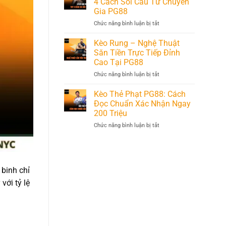
4 Cách Soi Cầu Từ Chuyên
PG88
May
Gia PG88
–
Mắn
Chức năng bình luận bị tắt
ở
Cách
2026
Lô
Chọn
Đề
Số
Kèo Rung – Nghệ Thuật
Bạc
Chuẩn
Săn Tiền Trực Tiếp Đỉnh
Nhớ
Được
Cao Tại PG88
Là
Quan
Chức năng bình luận bị tắt
ở
Sao?
Tâm
Kèo
Top
Nhất
Rung
4
Kèo Thẻ Phạt PG88: Cách
2026
–
Cách
Đọc Chuẩn Xác Nhận Ngay
Nghệ
Soi
200 Triệu
Thuật
Cầu
Chức năng bình luận bị tắt
ở
Săn
Từ
Kèo
Tiền
Chuyên
Thẻ
Trực
Gia
Phạt
Tiếp
PG88
PG88:
Đỉnh
Cách
Cao
binh chỉ
Đọc
Tại
với tỷ lệ
Chuẩn
PG88
Xác
Nhận
Ngay
200