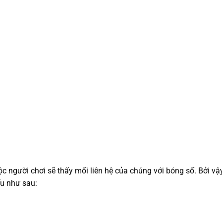
lộc người chơi sẽ thấy mối liên hệ của chúng với bóng số. Bởi vậy
ểu như sau: