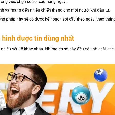
trong việc chọn số soi cầu hàng ngày.
h và mang đến nhiều chiến thắng cho mọi người khi đầu tư.
ng pháp này sẽ có được kế hoạch soi cầu theo ngày, theo thán
 hình được tin dùng nhất
o nhiều yếu tố khác nhau. Những cơ sở này đều có tính chặt ch