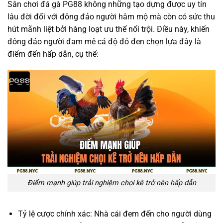
Sân chơi đá gà PG88 không những tạo dựng được uy tín
lâu đời đối với đông đảo người hâm mộ mà còn có sức thu
hút mãnh liệt bởi hàng loạt ưu thế nổi trội. Điều này, khiến
đông đảo người đam mê cá độ đỏ đen chọn lựa đây là
điểm đến hấp dẫn, cụ thể:
Điểm mạnh giúp trải nghiệm chọi kê trở nên hấp dẫn
Tỷ lệ cược chính xác: Nhà cái đem đến cho người dùng