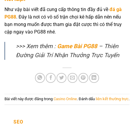
Như vậy bài viết đã cung cấp thông tin đầy đủ về
đá gà
PG88
. Đây là nơi có vô số trận chọi kê hấp dẫn nên nếu
bạn mong muốn được tham gia đặt cược thì có thể truy
cập ngay vào PG88 nhé.
>>> Xem thêm :
Game Bài PG88
– Thiên
Đường Giải Trí Nhận Thưởng Trực Tuyến
Bài viết này được đăng trong
Casino Online
. Đánh dấu
liên kết thường trực
.
SEO