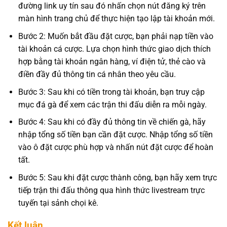
đường link uy tín sau đó nhấn chọn nút đăng ký trên
màn hình trang chủ để thực hiện tạo lập tài khoản mới.
Bước 2: Muốn bắt đầu đặt cược, bạn phải nạp tiền vào
tài khoản cá cược. Lựa chọn hình thức giao dịch thích
hợp bằng tài khoản ngân hàng, ví điện tử, thẻ cào và
điền đầy đủ thông tin cá nhân theo yêu cầu.
Bước 3: Sau khi có tiền trong tài khoản, bạn truy cập
mục đá gà để xem các trận thi đấu diễn ra mỗi ngày.
Bước 4: Sau khi có đầy đủ thông tin về chiến gà, hãy
nhập tổng số tiền bạn cần đặt cược. Nhập tổng số tiền
vào ô đặt cược phù hợp và nhấn nút đặt cược để hoàn
tất.
Bước 5: Sau khi đặt cược thành công, bạn hãy xem trực
tiếp trận thi đấu thông qua hình thức livestream trực
tuyến tại sảnh chọi kê.
Kết luận