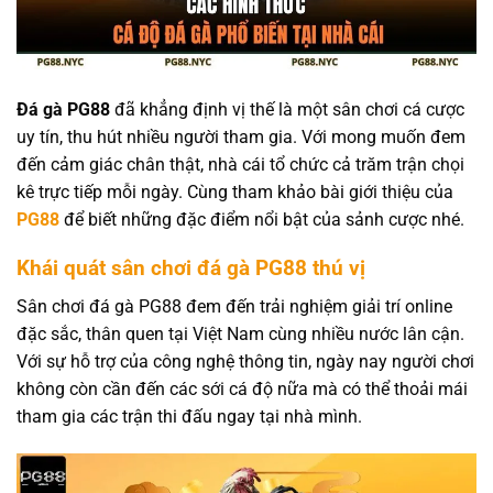
Đá gà PG88
đã khẳng định vị thế là một sân chơi cá cược
uy tín, thu hút nhiều người tham gia. Với mong muốn đem
đến cảm giác chân thật, nhà cái tổ chức cả trăm trận chọi
kê trực tiếp mỗi ngày. Cùng tham khảo bài giới thiệu của
PG88
để biết những đặc điểm nổi bật của sảnh cược nhé.
Khái quát sân chơi đá gà PG88 thú vị
Sân chơi đá gà PG88 đem đến trải nghiệm giải trí online
đặc sắc, thân quen tại Việt Nam cùng nhiều nước lân cận.
Với sự hỗ trợ của công nghệ thông tin, ngày nay người chơi
không còn cần đến các sới cá độ nữa mà có thể thoải mái
tham gia các trận thi đấu ngay tại nhà mình.