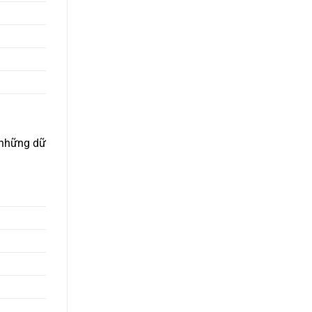
a những dữ