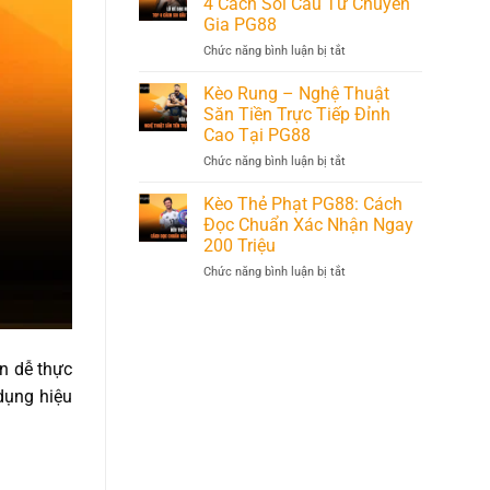
4 Cách Soi Cầu Từ Chuyên
PG88
May
Gia PG88
–
Mắn
Chức năng bình luận bị tắt
ở
Cách
2026
Lô
Chọn
Đề
Số
Kèo Rung – Nghệ Thuật
Bạc
Chuẩn
Săn Tiền Trực Tiếp Đỉnh
Nhớ
Được
Cao Tại PG88
Là
Quan
Chức năng bình luận bị tắt
ở
Sao?
Tâm
Kèo
Top
Nhất
Rung
4
Kèo Thẻ Phạt PG88: Cách
2026
–
Cách
Đọc Chuẩn Xác Nhận Ngay
Nghệ
Soi
200 Triệu
Thuật
Cầu
Chức năng bình luận bị tắt
ở
Săn
Từ
Kèo
Tiền
Chuyên
Thẻ
Trực
Gia
Phạt
Tiếp
PG88
PG88:
Đỉnh
Cách
Cao
n dễ thực
Đọc
Tại
dụng hiệu
Chuẩn
PG88
Xác
Nhận
Ngay
200