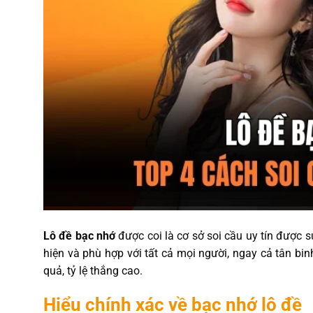
Lô đề bạc nhớ
được coi là cơ sở soi cầu uy tín được 
hiện và phù hợp với tất cả mọi người, ngay cả tân bi
quả, tỷ lệ thắng cao.
Hiểu chính xác về bạc nhớ lô đề