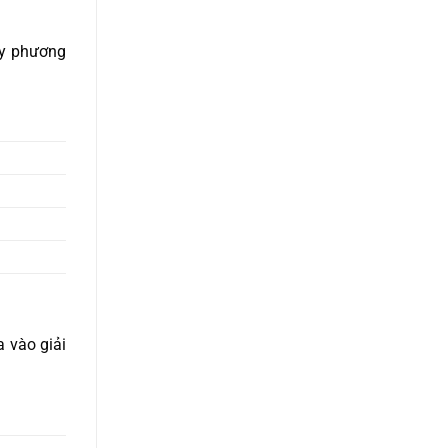
ay phương
 vào giải