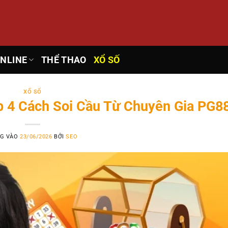
ONLINE
THỂ THAO
XỔ SỐ
XỔ SỐ
p 4 Cách Soi Cầu Từ Chuyên Gia PG8
G VÀO
23/06/2026
BỞI
SEO