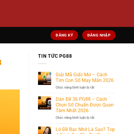
ĐĂNG KÝ
ĐĂNG NHẬP
TIN TỨC PG88
8
Giải Mã Giấc Mơ – Cách
Tìm Con Số May Mắn 2026
Chức năng bình luận bị tắt
ở
Giải
Mã
Dàn Đề 36 PG88 – Cách
Giấc
Chọn Số Chuẩn Được Quan
Mơ
Tâm Nhất 2026
–
Chức năng bình luận bị tắt
ở
Cách
Dàn
Tìm
Đề
Con
Lô Đề Bạc Nhớ Là Sao? Top
36
Số